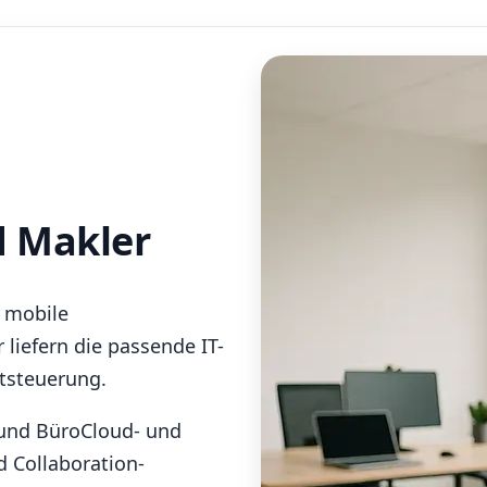
d Makler
, mobile
liefern die passende IT-
tsteuerung.
 und Büro
Cloud- und
d Collaboration-