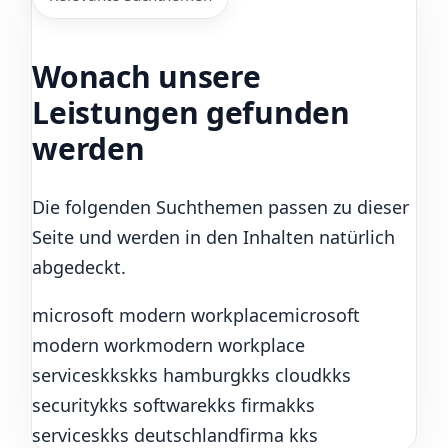
Wonach unsere
Leistungen gefunden
werden
Die folgenden Suchthemen passen zu dieser
Seite und werden in den Inhalten natürlich
abgedeckt.
microsoft modern workplace
microsoft
modern work
modern workplace
services
kks
kks hamburg
kks cloud
kks
security
kks software
kks firma
kks
services
kks deutschland
firma kks